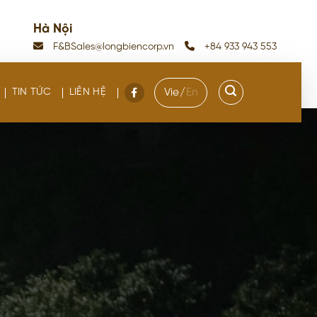
Hà Nội
F&BSales@longbiencorp.vn
+84 933 943 553
TIN TỨC
LIÊN HỆ