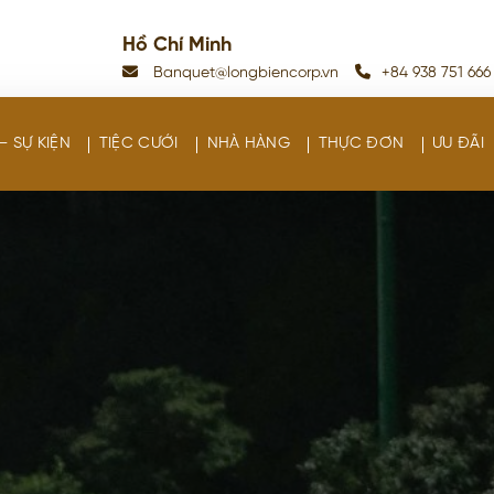
Hồ Chí Minh
Banquet@longbiencorp.vn
+84 938 751 666
– SỰ KIỆN
TIỆC CƯỚI
NHÀ HÀNG
THỰC ĐƠN
ƯU ĐÃI