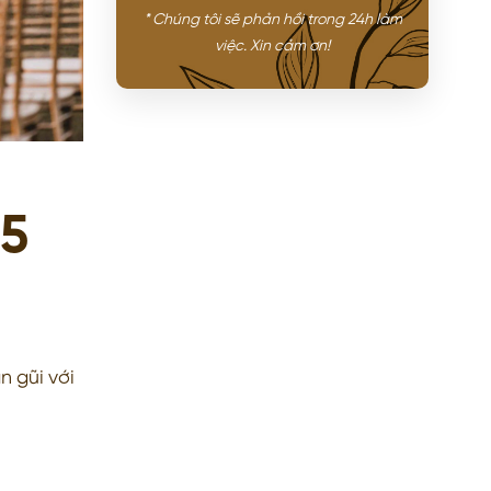
* Chúng tôi sẽ phản hồi trong 24h làm
việc.
Xin cảm ơn!
25
n gũi với