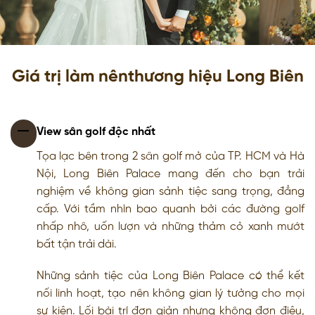
Giá trị làm nên
thương hiệu Long Biên
View sân golf độc nhất
Tọa lạc bên trong 2 sân golf mở của TP. HCM và Hà
Nội, Long Biên Palace mang đến cho bạn trải
nghiệm về không gian sảnh tiệc sang trọng, đẳng
cấp. Với tầm nhìn bao quanh bởi các đường golf
nhấp nhô, uốn lượn và những thảm cỏ xanh mướt
bất tận trải dài.
Những sảnh tiệc của Long Biên Palace có thể kết
nối linh hoạt, tạo nên không gian lý tưởng cho mọi
sự kiện. Lối bài trí đơn giản nhưng không đơn điệu,